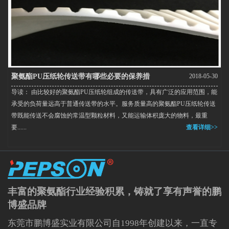
聚氨酯PU压纸轮传送带有哪些必要的保养措
2018-05-30
导读： 由比较好的聚氨酯PU压纸轮组成的传送带，具有广泛的应用范围，能
施？
承受的负荷量远高于普通传送带的水平。服务质量高的聚氨酯PU压纸轮传送
带既能传送不会腐蚀的常温型颗粒材料，又能运输体积庞大的物料，最重
要......
查看详细>>
丰富的聚氨酯行业经验积累，铸就了享有声誉的鹏
博盛品牌
东莞市鹏博盛实业有限公司自1998年创建以来，一直专