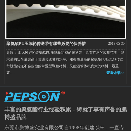
聚氨酯PU压纸轮传送带有哪些必要的保养措
2018-05-30
导读： 由比较好的聚氨酯PU压纸轮组成的传送带，具有广泛的应用范围，能
施？
承受的负荷量远高于普通传送带的水平。服务质量高的聚氨酯PU压纸轮传送
带既能传送不会腐蚀的常温型颗粒材料，又能运输体积庞大的物料，最重
要......
查看详细>>
丰富的聚氨酯行业经验积累，铸就了享有声誉的鹏
博盛品牌
东莞市鹏博盛实业有限公司自1998年创建以来，一直专