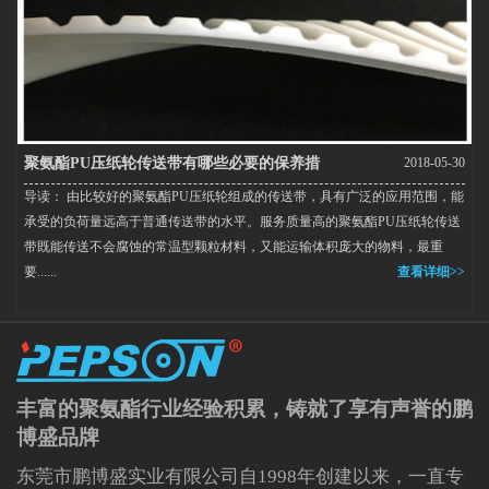
聚氨酯PU压纸轮传送带有哪些必要的保养措
2018-05-30
导读： 由比较好的聚氨酯PU压纸轮组成的传送带，具有广泛的应用范围，能
施？
承受的负荷量远高于普通传送带的水平。服务质量高的聚氨酯PU压纸轮传送
带既能传送不会腐蚀的常温型颗粒材料，又能运输体积庞大的物料，最重
要......
查看详细>>
丰富的聚氨酯行业经验积累，铸就了享有声誉的鹏
博盛品牌
东莞市鹏博盛实业有限公司自1998年创建以来，一直专