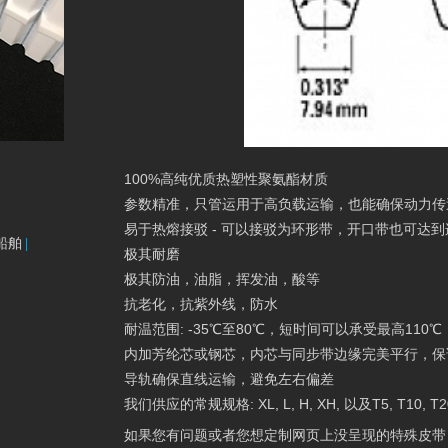
100%高纯优质热塑性聚氨酯材质
参数精准，只管运用于高负载运输，也能确保动力传
易于热熔接驳 - 可以接驳为环形带，开口带也可达
船舶
极其耐磨
极其防油，油脂，挥发油，酸等
抗老化，抗紫外线，防水
耐温范围: -35℃至80℃，短时间可以承受最高110℃
内加芳纶芯或钢芯，内芯与同步带边缘完美平行，保
导轨确保直线运输，避免左右偏差
我们供应的常规规格: XL, L, H, XH, 以及T5, T1
如果您有问题或者您想定制网页上没呈现的特殊皮带