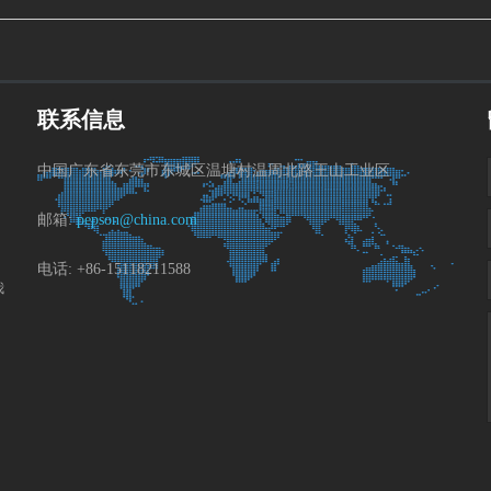
联系信息
中国广东省东莞市东城区温塘村温周北路王山工业区
邮箱:
pepson@china.com
电话: +86-15118211588
我