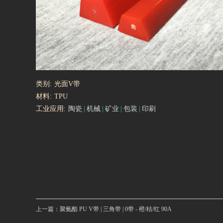
类别:
光面V带
材料:
TPU
工业应用:
陶瓷
机械
矿业
包装
印刷
上一篇：
聚氨酯 PU V带 | 三角带 | 0带 - 橙/桔/红 90A