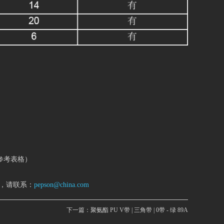
细请参考表格）
，请联系：
pepson@china.com
下一篇：
聚氨酯 PU V带 | 三角带 | 0带 - 绿 89A