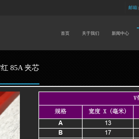
邮箱:
首页
关于我们
新闻中心
/红 85A 夹芯