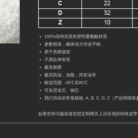
100%高纯优质热塑性聚氨酯材质
参数精准，确保动力传送平稳
易于热熔接驳
不易拉伸变形
极其耐磨
极其防油，油脂，挥发油等
耐温范围: -35℃至80℃
可加尼龙芯、钢芯
我们供应的常规规格: A, B, C, D, Z（产品明
如果您有问题或者您想定制网页上没呈现的特殊皮带