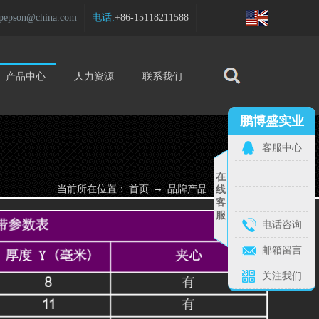
pepson@china.com
电话:
+86-15118211588
产品中心
人力资源
联系我们
鹏博盛品牌
鹏博盛实业
定制产品
客服中心
在
→
→
当前所在位置：
首页
品牌产品
产品详细
线
客
服
电话咨询
+
邮箱留言
1
关注我们