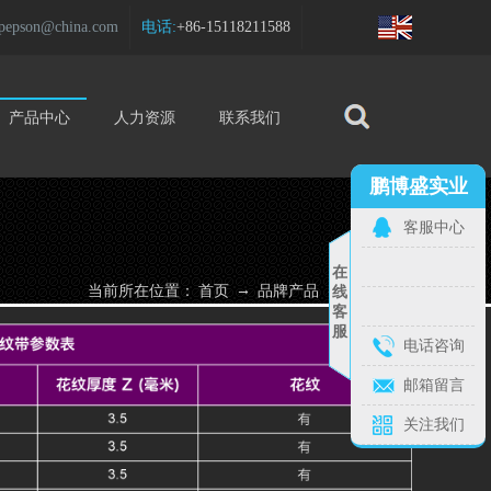
pepson@china.com
电话:
+86-15118211588
产品中心
人力资源
联系我们
鹏博盛品牌
鹏博盛实业
定制产品
客服中心
在
→
→
当前所在位置：
首页
品牌产品
产品详细
线
客
服
电话咨询
+
邮箱留言
1
关注我们