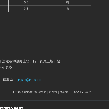
于运送各种混凝土块、砖、瓦片上坡下坡
细请参考表格）
，请联系：
pepson@china.com
下一篇：
聚氨酯 PU 花纹带 | 防滑带 | 爬坡带 - 白 85A PVC表层